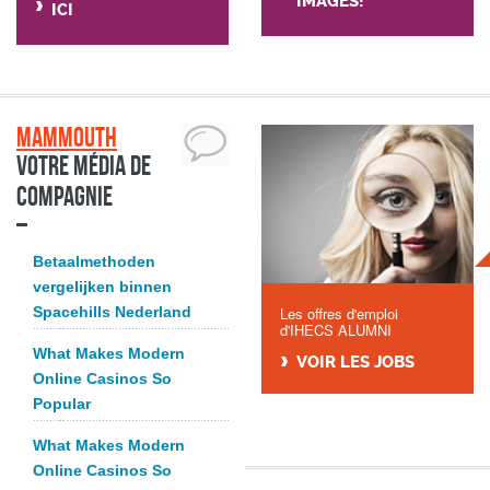
IMAGES!
ICI
Mammouth
Votre média de
compagnie
Betaalmethoden
vergelijken binnen
Spacehills Nederland
Les offres d'emploi
d'IHECS ALUMNI
What Makes Modern
VOIR LES JOBS
Online Casinos So
Popular
What Makes Modern
Online Casinos So