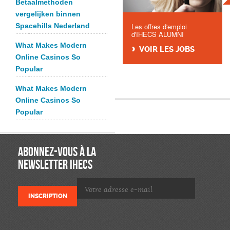
Betaalmethoden
vergelijken binnen
Spacehills Nederland
Les offres d'emploi
d'IHECS ALUMNI
What Makes Modern
VOIR LES JOBS
Online Casinos So
Popular
What Makes Modern
Online Casinos So
Popular
ABONNEZ-VOUS À LA
NEWSLETTER IHECS