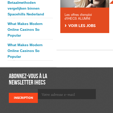
Betaalmethoden
vergelijken binnen
Spacehills Nederland
Les offres d'emploi
d'IHECS ALUMNI
What Makes Modern
VOIR LES JOBS
Online Casinos So
Popular
What Makes Modern
Online Casinos So
Popular
ABONNEZ-VOUS À LA
NEWSLETTER IHECS