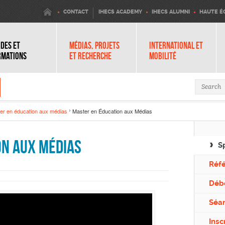
IHECS
CONTACT
IHECS ACADEMY
IHECS ALUMNI
HAUTE É
DES ET
MÉDIAS, PROJETS
INTERNATIONAL ET
RMATIONS
ET RECHERCHE
MOBILITÉ
Search 
er en éducation aux médias
Master en Éducation aux Médias
on aux Médias
S
Réf
Déb
Séan
Insc