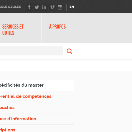
COLE GALILEE
EN
SERVICES ET
À PROPOS
OUTILS
Search
form
Search
pécificités du master
érentiel de compétences
ouchés
ce d'information
riptions