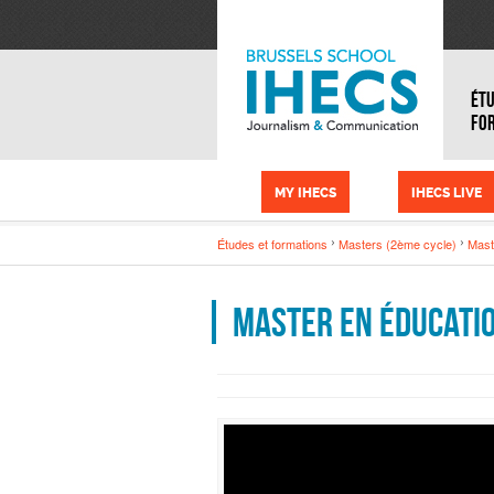
Skip to main content
Cookies management panel
ÉTU
FO
MY IHECS
IHECS LIVE
Études et formations
Masters (2ème cycle)
Mast
Master en Éducati