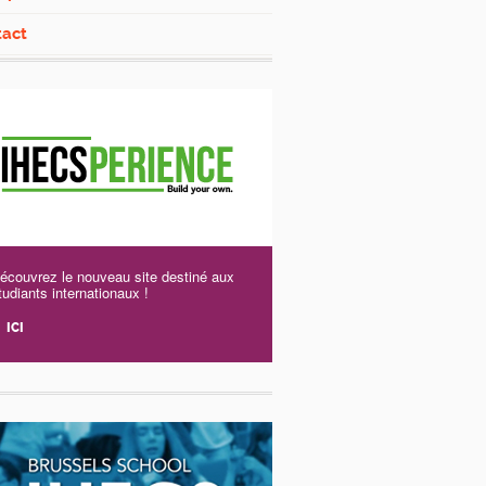
tact
écouvrez le nouveau site destiné aux
tudiants internationaux !
ICI