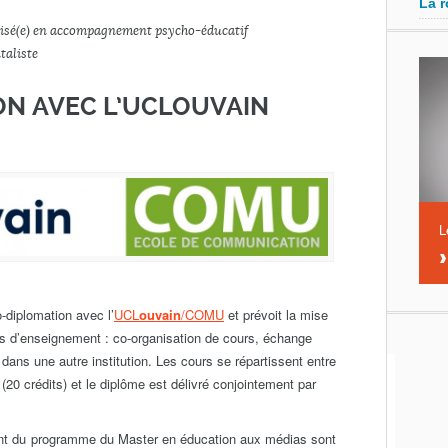
La r
alisé(e) en accompagnement psycho-éducatif
taliste
ON AVEC L’UCLOUVAIN
L
-diplomation avec l’
UCL
ouvain
/COMU
et prévoit la mise
és d’enseignement : co-organisation de cours, échange
dans une autre institution. Les cours se répartissent entre
(20 crédits) et le diplôme est délivré conjointement par
nt du programme du Master en éducation aux médias sont