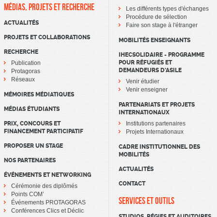
MÉDIAS, PROJETS ET RECHERCHE
Les différents types d'échanges
Procédure de sélection
ACTUALITÉS
Faire son stage à l'étranger
PROJETS ET COLLABORATIONS
MOBILITÉS ENSEIGNANTS
RECHERCHE
IHECSOLIDAIRE - PROGRAMME
POUR RÉFUGIÉS ET
Publication
DEMANDEURS D’ASILE
Protagoras
Réseaux
Venir étudier
Venir enseigner
MÉMOIRES MÉDIATIQUES
PARTENARIATS ET PROJETS
MÉDIAS ÉTUDIANTS
INTERNATIONAUX
PRIX, CONCOURS ET
Institutions partenaires
FINANCEMENT PARTICIPATIF
Projets Internationaux
PROPOSER UN STAGE
CADRE INSTITUTIONNEL DES
MOBILITÉS
NOS PARTENAIRES
ACTUALITÉS
ÉVÉNEMENTS ET NETWORKING
CONTACT
Cérémonie des diplômés
Points COM’
SERVICES ET OUTILS
Événements PROTAGORAS
Conférences Clics et Déclic
STUDIOS, RÉGIES ET AUDITOIRES