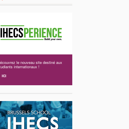
écouvrez le nouveau site destiné aux
tudiants internationaux !
ICI