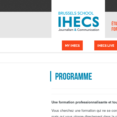
Skip to main content
Cookies management panel
ÉTU
FO
MY IHECS
IHECS LIVE
Programme
Une formation professionnalisante et tou
Vous cherchez une formation qui ne se cont
mais qui vous plonge directement dans la p