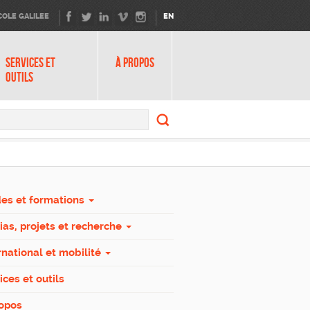
COLE GALILEE
EN
SERVICES ET
À PROPOS
OUTILS
Search
form
Search
es et formations
as, projets et recherche
rnational et mobilité
ices et outils
ropos