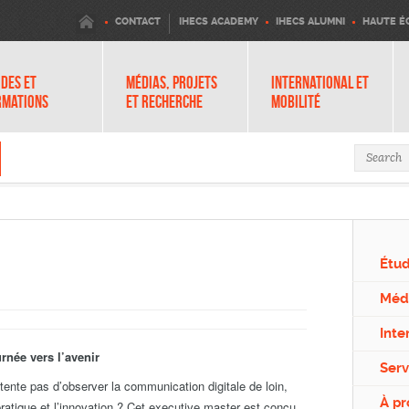
IHECS
CONTACT
IHECS ACADEMY
IHECS ALUMNI
HAUTE É
DES ET
MÉDIAS, PROJETS
INTERNATIONAL ET
RMATIONS
ET RECHERCHE
MOBILITÉ
Search 
Étud
Médi
Inte
rnée vers l’avenir
Serv
ente pas d’observer la communication digitale de loin,
À p
ratique et l’innovation ? Cet executive master est conçu