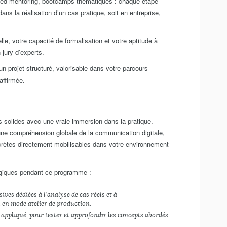
peed mentoring, bootcamps thématiques : chaque étape
s la réalisation d’un cas pratique, soit en entreprise,
lle, votre capacité de formalisation et votre aptitude à
 jury d’experts.
n projet structuré, valorisable dans votre parcours
affirmée.
 solides avec une vraie immersion dans la pratique.
 une compréhension globale de la communication digitale,
rètes directement mobilisables dans votre environnement
ogiques pendant ce programme :
sives dédiées à l’analyse de cas réels et à
, en mode atelier de production.
l appliqué, pour tester et approfondir les concepts abordés