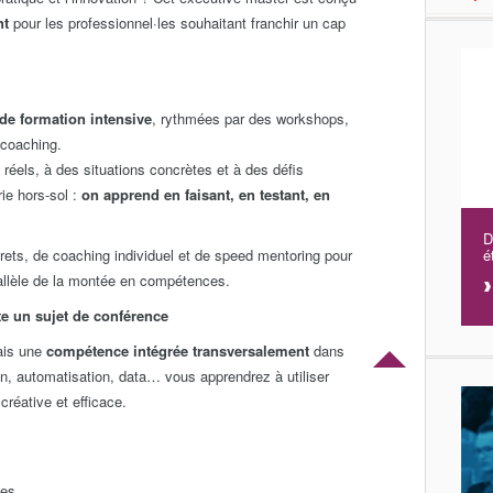
nt
pour les professionnel·les souhaitant franchir un cap
de formation intensive
, rythmées par des workshops,
 coaching.
réels, à des situations concrètes et à des défis
rie hors-sol :
on apprend en faisant, en testant, en
D
rets, de coaching individuel et de speed mentoring pour
é
rallèle de la montée en compétences.
te un sujet de conférence
mais une
compétence intégrée transversalement
dans
on, automatisation, data… vous apprendrez à utiliser
 créative et efficace.
les