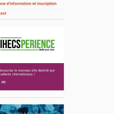
ce d'information et inscription
tact
écouvrez le nouveau site destiné aux
tudiants internationaux !
ICI