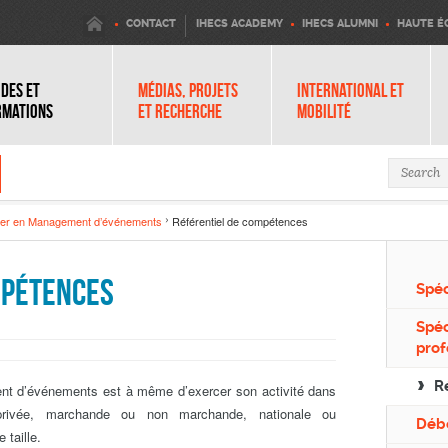
IHECS
CONTACT
IHECS ACADEMY
IHECS ALUMNI
HAUTE É
DES ET
MÉDIAS, PROJETS
INTERNATIONAL ET
RMATIONS
ET RECHERCHE
MOBILITÉ
Search 
er en Management d’événements
Référentiel de compétences
mpétences
Spéc
Spéc
prof
R
t d’événements est à même d’exercer son activité dans
 privée, marchande ou non marchande, nationale ou
Déb
 taille.