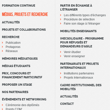
FORMATION CONTINUE
PARTIR EN ÉCHANGE À
L’ÉTRANGER
MÉDIAS, PROJETS ET RECHERCHE
Les différents types d'échanges
Procédure de sélection
ACTUALITÉS
Faire son stage à l'étranger
PROJETS ET COLLABORATIONS
MOBILITÉS ENSEIGNANTS
RECHERCHE
IHECSOLIDAIRE - PROGRAMME
POUR RÉFUGIÉS ET
Publication
DEMANDEURS D’ASILE
Protagoras
Réseaux
Venir étudier
Venir enseigner
MÉMOIRES MÉDIATIQUES
PARTENARIATS ET PROJETS
MÉDIAS ÉTUDIANTS
INTERNATIONAUX
PRIX, CONCOURS ET
Institutions partenaires
FINANCEMENT PARTICIPATIF
Projets Internationaux
PROPOSER UN STAGE
CADRE INSTITUTIONNEL DES
MOBILITÉS
NOS PARTENAIRES
ACTUALITÉS
ÉVÉNEMENTS ET NETWORKING
CONTACT
Cérémonie des diplômés
Points COM’