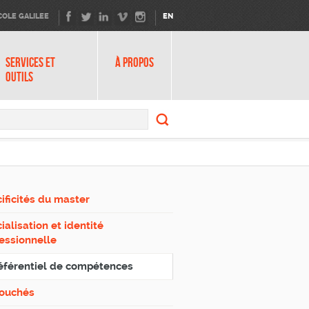
COLE GALILEE
EN
SERVICES ET
À PROPOS
OUTILS
Search
form
Search
ificités du master
ialisation et identité
essionnelle
éférentiel de compétences
ouchés