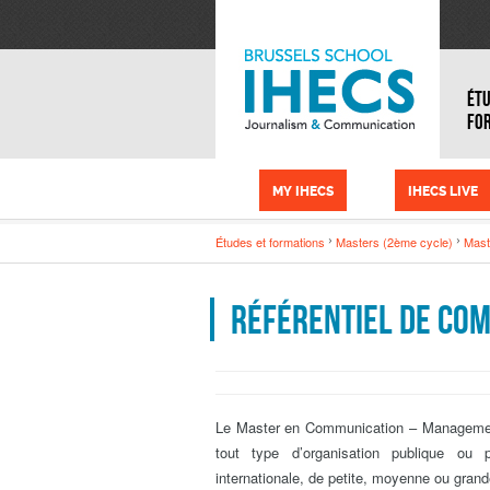
Skip to main content
Cookies management panel
ÉTU
FO
MY IHECS
IHECS LIVE
Études et formations
Masters (2ème cycle)
Mast
Référentiel de co
Le Master en Communication – Managemen
tout type d’organisation publique ou
internationale, de petite, moyenne ou grande