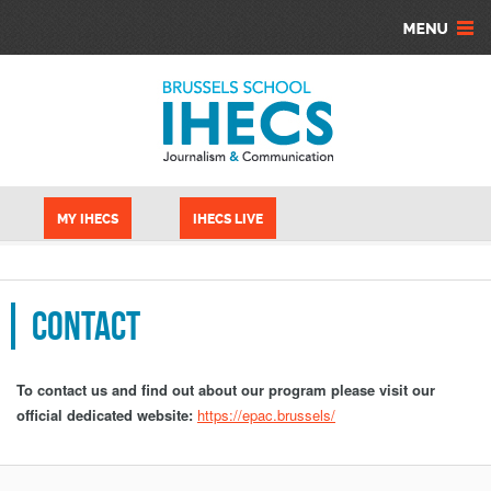
Skip to main content
Cookies management panel
MY IHECS
IHECS LIVE
Contact
To contact us and find out about our program please visit our
official dedicated website:
https://epac.brussels/