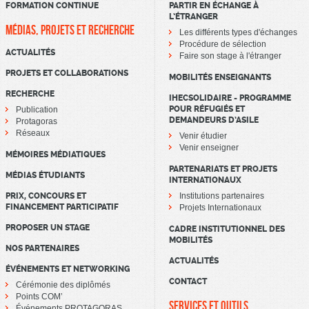
FORMATION CONTINUE
PARTIR EN ÉCHANGE À
L’ÉTRANGER
MÉDIAS, PROJETS ET RECHERCHE
Les différents types d'échanges
Procédure de sélection
ACTUALITÉS
Faire son stage à l'étranger
PROJETS ET COLLABORATIONS
MOBILITÉS ENSEIGNANTS
RECHERCHE
IHECSOLIDAIRE - PROGRAMME
POUR RÉFUGIÉS ET
Publication
DEMANDEURS D’ASILE
Protagoras
Réseaux
Venir étudier
Venir enseigner
MÉMOIRES MÉDIATIQUES
PARTENARIATS ET PROJETS
MÉDIAS ÉTUDIANTS
INTERNATIONAUX
PRIX, CONCOURS ET
Institutions partenaires
FINANCEMENT PARTICIPATIF
Projets Internationaux
PROPOSER UN STAGE
CADRE INSTITUTIONNEL DES
MOBILITÉS
NOS PARTENAIRES
ACTUALITÉS
ÉVÉNEMENTS ET NETWORKING
CONTACT
Cérémonie des diplômés
Points COM’
SERVICES ET OUTILS
Événements PROTAGORAS