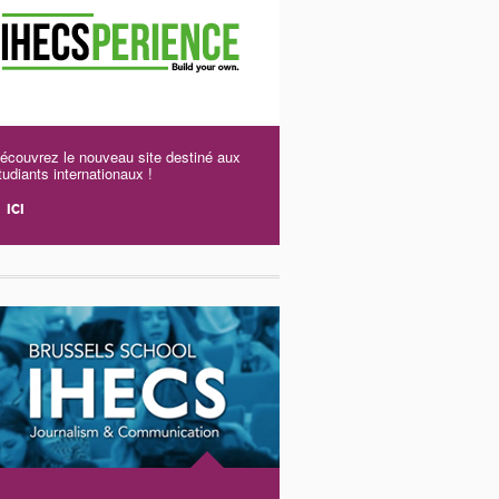
écouvrez le nouveau site destiné aux
tudiants internationaux !
ICI