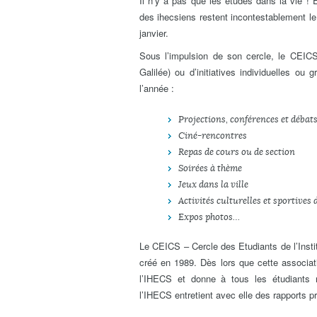
Il n’y a pas que les études dans la vie !
des ihecsiens restent incontestablement le
janvier.
Sous l’impulsion de son cercle, le CEI
Galilée) ou d’initiatives individuelles o
l’année :
Projections, conférences et débat
Ciné-rencontres
Repas de cours ou de section
Soirées à thème
Jeux dans la ville
Activités culturelles et sportives 
Expos photos…
Le CEICS – Cercle des Etudiants de l’Inst
créé en 1989. Dès lors que cette associat
l’IHECS et donne à tous les étudiants ré
l’IHECS entretient avec elle des rapports pri