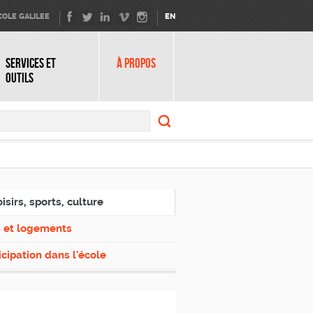
COLE GALILEE
EN
SERVICES ET
À PROPOS
OUTILS
Search
form
Search
isirs, sports, culture
s et logements
icipation dans l'école