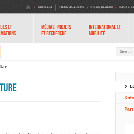
IHECS
CONTACT
IHECS ACADEMY
IHECS ALUMNI
HAUTE É
DES ET
MÉDIAS, PROJETS
INTERNATIONAL ET
RMATIONS
ET RECHERCHE
MOBILITÉ
Search 
lture
lture
Lo
Kot
Part