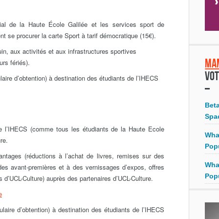
al de la Haute École Galilée et les services sport de
nt se procurer la carte Sport à tarif démocratique (15€).
n, aux activités et aux infrastructures sportives
Ma
rs fériés).
Vot
laire d’obtention) à destination des étudiants de l’IHECS
Bet
Spa
de l’IHECS (comme tous les étudiants de la Haute Ecole
Wha
re.
Pop
tages (réductions à l’achat de livres, remises sur des
Wha
 des avant-premières et à des vernissages d’expos, offres
Pop
ns d’UCL-Culture) auprès des partenaires d’UCL-Culture.
e
ulaire d’obtention) à destination des étudiants de l’IHECS