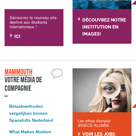
Découvrez le nouveau site
DÉCOUVREZ NOTRE
destiné aux étudiants
internationaux !
INSTITUTION EN
IMAGES!
ICI
Mammouth
Votre média de
compagnie
Betaalmethoden
vergelijken binnen
Spacehills Nederland
Les offres d'emploi
d'IHECS ALUMNI
What Makes Modern
VOIR LES JOBS