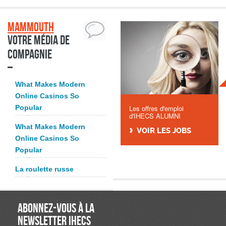
Mammouth
Votre média de
compagnie
What Makes Modern
Online Casinos So
Popular
Les offres d'emploi
d'IHECS ALUMNI
What Makes Modern
VOIR LES JOBS
Online Casinos So
Popular
La roulette russe
ABONNEZ-VOUS À LA
NEWSLETTER IHECS