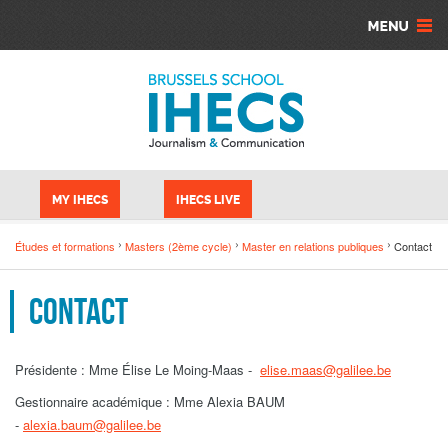
Skip to main content
Cookies management panel
MY IHECS
IHECS LIVE
Études et formations
Masters (2ème cycle)
Master en relations publiques
Contact
Contact
Présidente : Mme Élise Le Moing-Maas -
elise.maas@galilee.be
Gestionnaire académique : Mme Alexia BAUM
-
alexia.baum@galilee.be