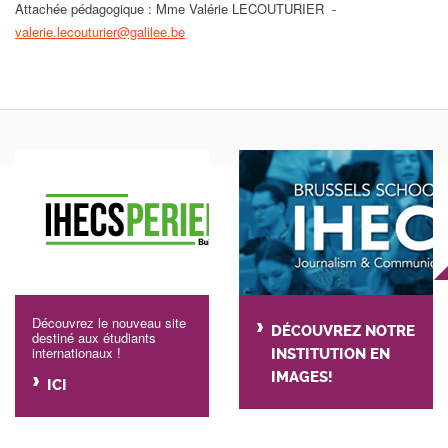
Attachée pédagogique : Mme Valérie LECOUTURIER -
valerie.lecouturier@galilee.be
Découvrez le nouveau site
DÉCOUVREZ NOTRE
destiné aux étudiants
internationaux !
INSTITUTION EN
IMAGES!
ICI