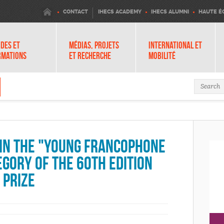
IHECS
CONTACT
IHECS ACADEMY
IHECS ALUMNI
HAUTE É
DES ET
MÉDIAS, PROJETS
INTERNATIONAL ET
RMATIONS
ET RECHERCHE
MOBILITÉ
Search 
 in the "Young Francophone
egory of the 60th edition
 Prize