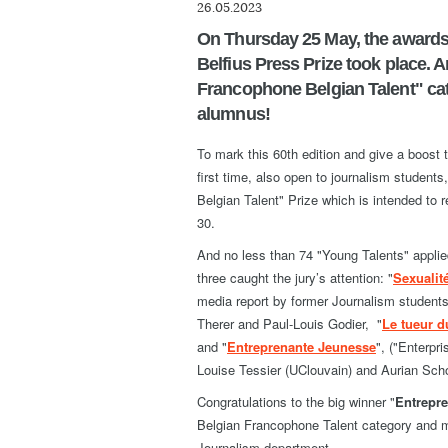
26.05.2023
On Thursday 25 May, the awards 
Belfius Press Prize took place.
Francophone Belgian Talent" ca
alumnus!
To mark this 60th edition and give a boost 
first time, also open to journalism studen
Belgian Talent" Prize which is intended to 
30.
And no less than 74 "Young Talents" appli
three caught the jury’s attention: "
Sexualit
media report by former Journalism students
Therer and Paul-Louis Godier, "
Le tueur d
and "
Entreprenante Jeunesse
", ("Enterpr
Louise Tessier (UClouvain) and Aurian Sch
Congratulations to the big winner "
Entrepr
Belgian Francophone Talent category and mo
Journalism department.