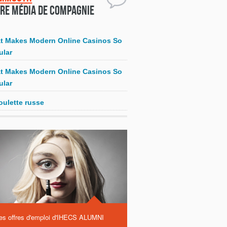
re média de compagnie
t Makes Modern Online Casinos So
ular
t Makes Modern Online Casinos So
ular
oulette russe
es offres d'emploi d'IHECS ALUMNI