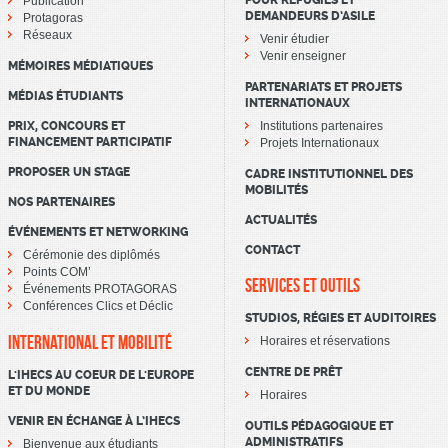
POUR RÉFUGIÉS ET
Publication
DEMANDEURS D’ASILE
Protagoras
Réseaux
Venir étudier
Venir enseigner
MÉMOIRES MÉDIATIQUES
PARTENARIATS ET PROJETS
MÉDIAS ÉTUDIANTS
INTERNATIONAUX
PRIX, CONCOURS ET
Institutions partenaires
FINANCEMENT PARTICIPATIF
Projets Internationaux
PROPOSER UN STAGE
CADRE INSTITUTIONNEL DES
MOBILITÉS
NOS PARTENAIRES
ACTUALITÉS
ÉVÉNEMENTS ET NETWORKING
CONTACT
Cérémonie des diplômés
Points COM’
SERVICES ET OUTILS
Événements PROTAGORAS
Conférences Clics et Déclic
STUDIOS, RÉGIES ET AUDITOIRES
INTERNATIONAL ET MOBILITÉ
Horaires et réservations
CENTRE DE PRÊT
L'IHECS AU COEUR DE L'EUROPE
ET DU MONDE
Horaires
VENIR EN ÉCHANGE À L’IHECS
OUTILS PÉDAGOGIQUE ET
ADMINISTRATIFS
Bienvenue aux étudiants