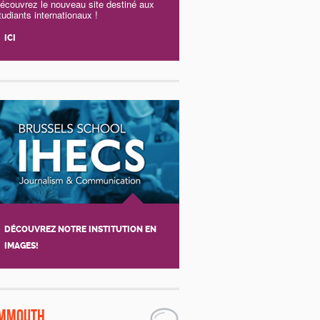
écouvrez le nouveau site destiné aux
tudiants internationaux !
ICI
DÉCOUVREZ NOTRE INSTITUTION EN
IMAGES!
mmouth