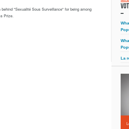
Vot
m behind "Sexualité Sous Surveillance" for being among
ss Prize.
Wha
Pop
Wha
Pop
La r
L