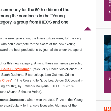
D
é
ceremony for the 60th edition of the
 Among the nominees in the "Young
tegory, a group from IHECS and one
to the new generation, the Press prizes were, for the very
ts, who could compete for the award of the new "Young
reward the best productions by journalists under the age of
ed for this new category. Among these numerous projects,
é Sous Surveillance
", ("Sexuality Under Surveillance"), a
 Sarah Duchêne, Élise Leloup, Lisa Guilmot, Céline
u Cross
", ("The Cross Killer"), by Lea Defour (UCLouvain)
ising Youth"), by François Bouyerie (IHECS PI 2018),
oune (Aurian Schoune Vidéo).
enante Jeunesse
", which won the 2022 Prize in the Young
re particularly to François Bouyerie, Alumnus of the
Ma