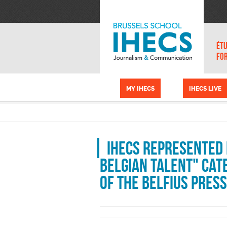
Skip to main content
Cookies management panel
ÉTU
FO
MY IHECS
IHECS LIVE
IHECS represented
Belgian Talent" cat
of the Belfius Press