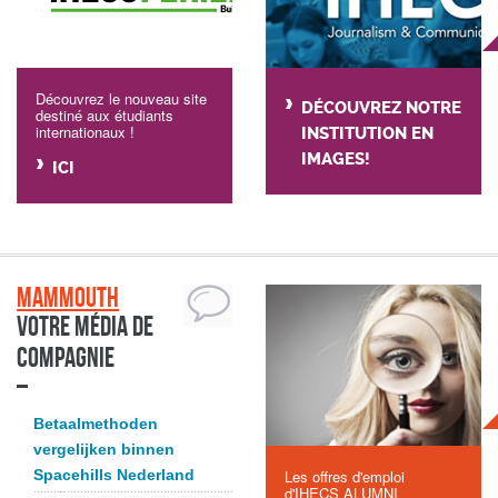
Découvrez le nouveau site
DÉCOUVREZ NOTRE
destiné aux étudiants
internationaux !
INSTITUTION EN
IMAGES!
ICI
Mammouth
Votre média de
compagnie
Betaalmethoden
vergelijken binnen
Spacehills Nederland
Les offres d'emploi
d'IHECS ALUMNI